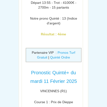
Départ 13:55 - Trot - 41000€ -
2700m - 15 partants
Notre prono Quinté : 13 (Indice
d'argent)
Résultat : 4ème
Partenaire VIP :
Pronos Turf
Gratuit
|
Quinté Ordre
Pronostic Quinté+ du
mardi 11 Février 2025
VINCENNES (R1)
Course 1 : Prix de Dieppe