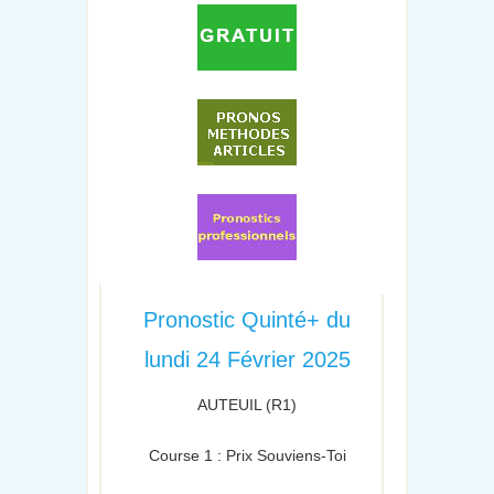
Pronostic Quinté+ du
lundi 24 Février 2025
AUTEUIL (R1)
Course 1 : Prix Souviens-Toi