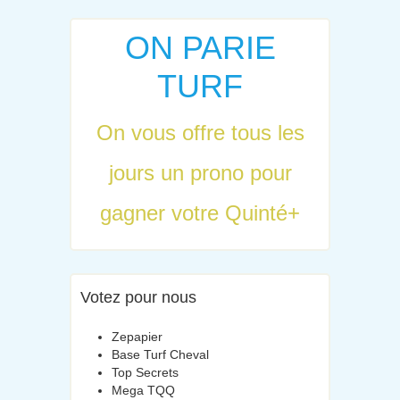
ON PARIE
TURF
On vous offre tous les
jours un prono pour
gagner votre Quinté+
Votez pour nous
Zepapier
Base Turf Cheval
Top Secrets
Mega TQQ