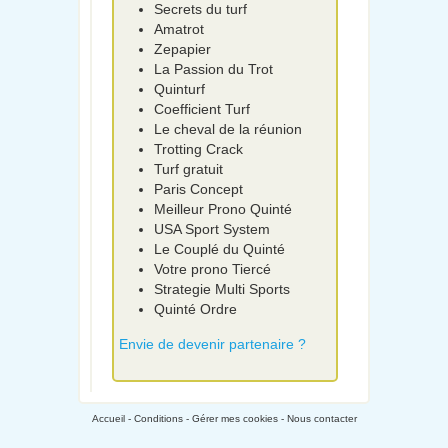
Secrets du turf
Amatrot
Zepapier
La Passion du Trot
Quinturf
Coefficient Turf
Le cheval de la réunion
Trotting Crack
Turf gratuit
Paris Concept
Meilleur Prono Quinté
USA Sport System
Le Couplé du Quinté
Votre prono Tiercé
Strategie Multi Sports
Quinté Ordre
Envie de devenir partenaire ?
Accueil
-
Conditions
-
Gérer mes cookies
-
Nous contacter