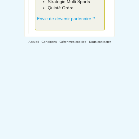
Strategie Multi Sports
Quinté Ordre
Envie de devenir partenaire ?
Accueil
-
Conditions
-
Gérer mes cookies
-
Nous contacter