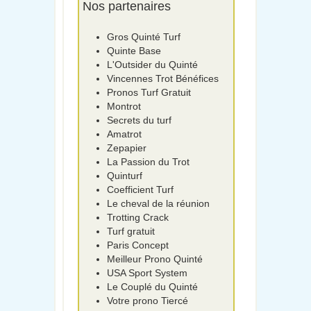
Nos partenaires
Gros Quinté Turf
Quinte Base
L'Outsider du Quinté
Vincennes Trot Bénéfices
Pronos Turf Gratuit
Montrot
Secrets du turf
Amatrot
Zepapier
La Passion du Trot
Quinturf
Coefficient Turf
Le cheval de la réunion
Trotting Crack
Turf gratuit
Paris Concept
Meilleur Prono Quinté
USA Sport System
Le Couplé du Quinté
Votre prono Tiercé