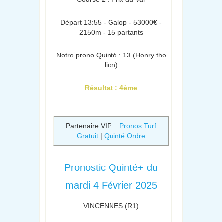
Départ 13:55 - Galop - 53000€ -
2150m - 15 partants
Notre prono Quinté : 13 (Henry the
lion)
Résultat : 4ème
Partenaire VIP :
Pronos Turf
Gratuit
|
Quinté Ordre
Pronostic Quinté+ du
mardi 4 Février 2025
VINCENNES (R1)