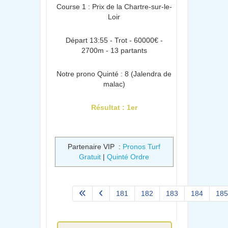
Course 1 : Prix de la Chartre-sur-le-
Loir
Départ 13:55 - Trot - 60000€ -
2700m - 13 partants
Notre prono Quinté : 8 (Jalendra de
malac)
Résultat : 1er
Partenaire VIP :
Pronos Turf
Gratuit
|
Quinté Ordre
181
182
183
184
185
Page 186 sur 588