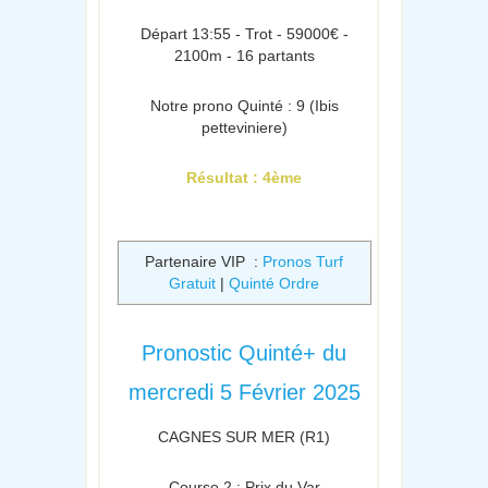
Départ 13:55 - Trot - 59000€ -
2100m - 16 partants
Notre prono Quinté : 9 (Ibis
petteviniere)
Résultat : 4ème
Partenaire VIP :
Pronos Turf
Gratuit
|
Quinté Ordre
Pronostic Quinté+ du
mercredi 5 Février 2025
CAGNES SUR MER (R1)
Course 2 : Prix du Var