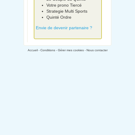
Votre prono Tiercé
Strategie Multi Sports
Quinté Ordre
Envie de devenir partenaire ?
Accueil
-
Conditions
-
Gérer mes cookies
-
Nous contacter