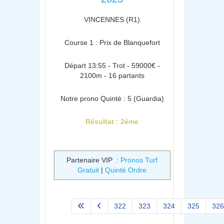
VINCENNES (R1)
Course 1 : Prix de Blanquefort
Départ 13:55 - Trot - 59000€ -
2100m - 16 partants
Notre prono Quinté : 5 (Guardia)
Résultat : 2ème
Partenaire VIP :
Pronos Turf
Gratuit
|
Quinté Ordre
322
323
324
325
326
Page 327 sur 588