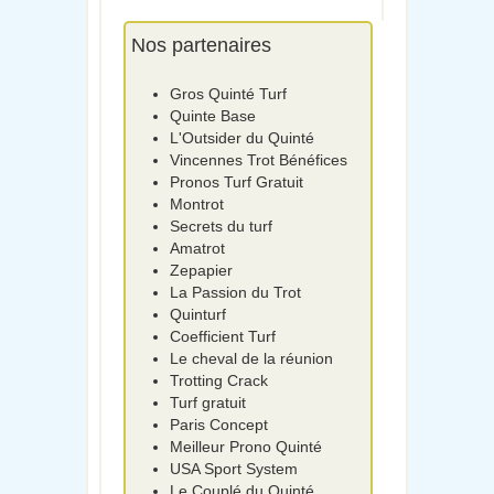
Nos partenaires
Gros Quinté Turf
Quinte Base
L'Outsider du Quinté
Vincennes Trot Bénéfices
Pronos Turf Gratuit
Montrot
Secrets du turf
Amatrot
Zepapier
La Passion du Trot
Quinturf
Coefficient Turf
Le cheval de la réunion
Trotting Crack
Turf gratuit
Paris Concept
Meilleur Prono Quinté
USA Sport System
Le Couplé du Quinté