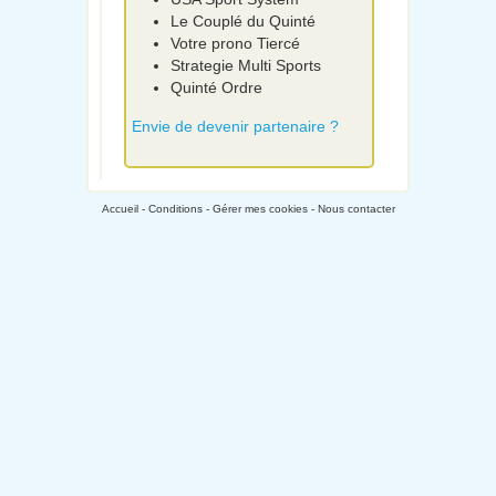
Le Couplé du Quinté
Votre prono Tiercé
Strategie Multi Sports
Quinté Ordre
Envie de devenir partenaire ?
Accueil
-
Conditions
-
Gérer mes cookies
-
Nous contacter