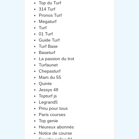
Top du Turf
314 Turf
Pronos Turf
Megaturf
Turf
01 Turf
Guide Turf
Turf Base
Baseturf
La passion du trot
Turfaunet
Chepasturf
Mam du 55
Quinte
Jessys 48
Topturf js
Legrand5
Pmu pour tous
Paris courses
Top genie
Heureux abonnés
Notice de course