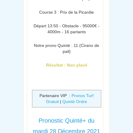
Course 3 : Prix de la Picardie
Départ 13:50 - Obstacle - 95000€ -
4000m - 16 partants
Notre prono Quinté : 11 (Cirano de
pail)
Résultat : Non placé
Partenaire VIP :
Pronos Turf
Gratuit
|
Quinté Ordre
Pronostic Quinté+ du
mardi 28 Décembre 2021