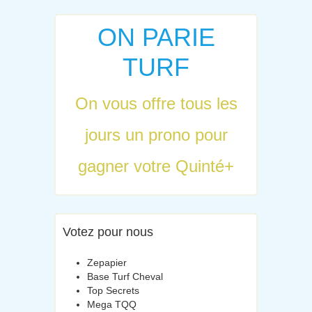
ON PARIE
TURF
On vous offre tous les
jours un prono pour
gagner votre Quinté+
Votez pour nous
Zepapier
Base Turf Cheval
Top Secrets
Mega TQQ