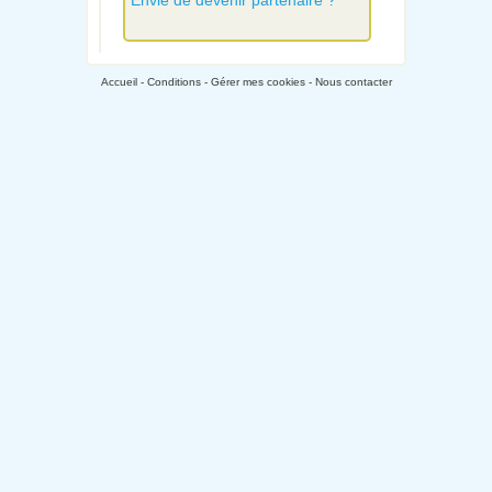
Envie de devenir partenaire ?
Accueil
-
Conditions
-
Gérer mes cookies
-
Nous contacter