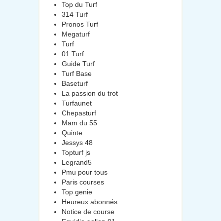
Top du Turf
314 Turf
Pronos Turf
Megaturf
Turf
01 Turf
Guide Turf
Turf Base
Baseturf
La passion du trot
Turfaunet
Chepasturf
Mam du 55
Quinte
Jessys 48
Topturf js
Legrand5
Pmu pour tous
Paris courses
Top genie
Heureux abonnés
Notice de course