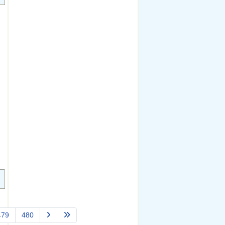
479
480
8