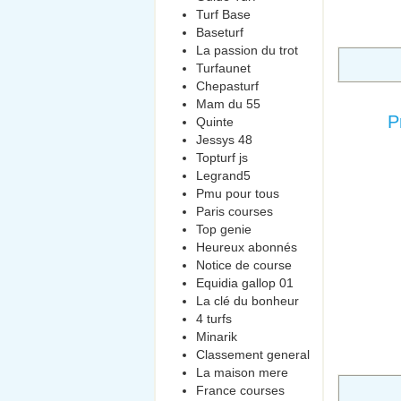
Turf Base
Baseturf
La passion du trot
Turfaunet
Chepasturf
Mam du 55
P
Quinte
Jessys 48
Topturf js
Legrand5
Pmu pour tous
Paris courses
Top genie
Heureux abonnés
Notice de course
Equidia gallop 01
La clé du bonheur
4 turfs
Minarik
Classement general
La maison mere
France courses