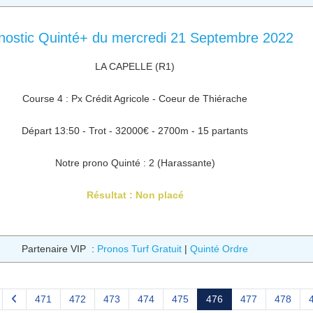
nostic Quinté+ du mercredi 21 Septembre 2022
LA CAPELLE (R1)
Course 4 : Px Crédit Agricole - Coeur de Thiérache
Départ 13:50 - Trot - 32000€ - 2700m - 15 partants
Notre prono Quinté : 2 (Harassante)
Résultat : Non placé
Partenaire VIP :
Pronos Turf Gratuit
|
Quinté Ordre
471
472
473
474
475
476
477
478
Page 476 sur 58