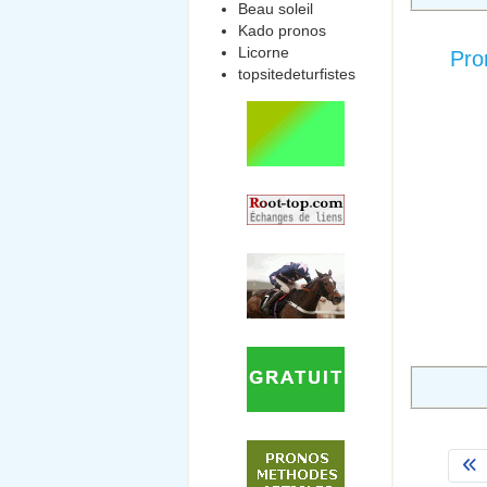
Beau soleil
Kado pronos
Licorne
Pro
topsitedeturfistes