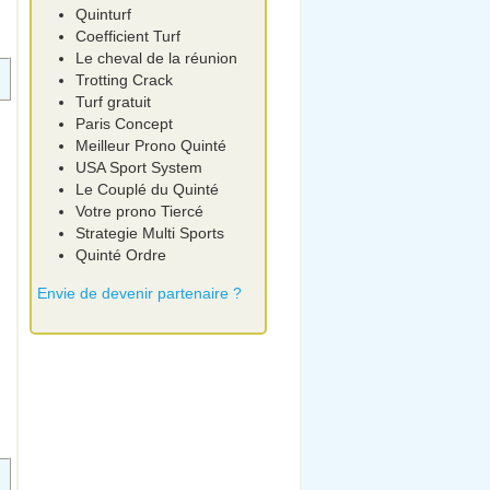
Quinturf
Coefficient Turf
Le cheval de la réunion
Trotting Crack
Turf gratuit
Paris Concept
Meilleur Prono Quinté
USA Sport System
Le Couplé du Quinté
Votre prono Tiercé
Strategie Multi Sports
Quinté Ordre
Envie de devenir partenaire ?