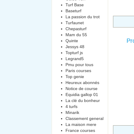
Turf Base
Baseturf
La passion du trot
Turfaunet
Chepasturf
Mam du 55
Pr
Quinte
Jessys 48
Topturf js
Legrand5
Pmu pour tous
Paris courses
Top genie
Heureux abonnés
Notice de course
Equidia gallop 01
La clé du bonheur
4 turfs
Minarik
Classement general
La maison mere
France courses