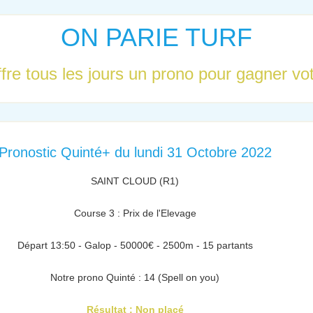
ON PARIE TURF
fre tous les jours un prono pour gagner vo
Pronostic Quinté+ du lundi 31 Octobre 2022
SAINT CLOUD (R1)
Course 3 : Prix de l'Elevage
Départ 13:50 - Galop - 50000€ - 2500m - 15 partants
Notre prono Quinté : 14 (Spell on you)
Résultat : Non placé