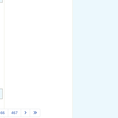
466
467
8