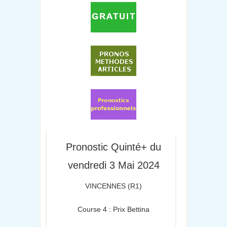
Pronostic Quinté+ du
vendredi 3 Mai 2024
VINCENNES (R1)
Course 4 : Prix Bettina