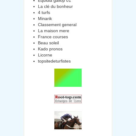
Equidia gallop 01
La clé du bonheur
4 turfs
Minarik
Classement general
La maison mere
France courses
Beau soleil
Kado pronos
Licorne
topsitedeturfistes