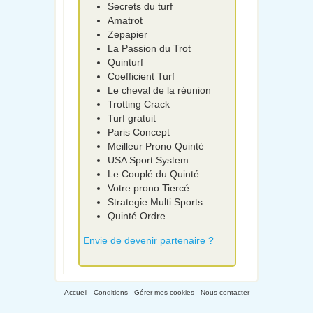
Secrets du turf
Amatrot
Zepapier
La Passion du Trot
Quinturf
Coefficient Turf
Le cheval de la réunion
Trotting Crack
Turf gratuit
Paris Concept
Meilleur Prono Quinté
USA Sport System
Le Couplé du Quinté
Votre prono Tiercé
Strategie Multi Sports
Quinté Ordre
Envie de devenir partenaire ?
Accueil
-
Conditions
-
Gérer mes cookies
-
Nous contacter