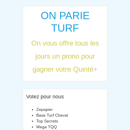
ON PARIE
TURF
On vous offre tous les
jours un prono pour
gagner votre Quinté+
Votez pour nous
Zepapier
Base Turf Cheval
Top Secrets
Mega TQQ