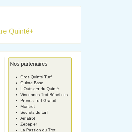
tre Quinté+
Nos partenaires
Gros Quinté Turf
Quinte Base
L'Outsider du Quinté
Vincennes Trot Bénéfices
Pronos Turf Gratuit
Montrot
Secrets du turf
Amatrot
Zepapier
La Passion du Trot