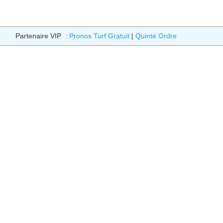
Partenaire VIP :
Pronos Turf Gratuit
|
Quinté Ordre