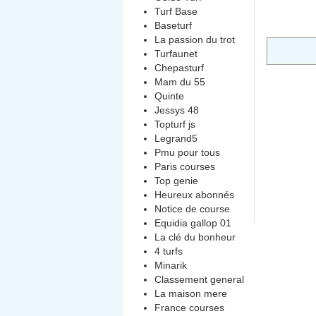
Turf Base
Baseturf
La passion du trot
Turfaunet
Chepasturf
Mam du 55
Quinte
Jessys 48
Topturf js
Legrand5
Pmu pour tous
Paris courses
Top genie
Heureux abonnés
Notice de course
Equidia gallop 01
La clé du bonheur
4 turfs
Minarik
Classement general
La maison mere
France courses