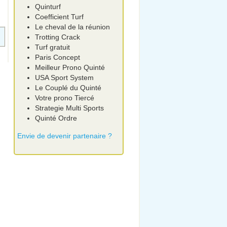
Quinturf
Coefficient Turf
Le cheval de la réunion
Trotting Crack
Turf gratuit
Paris Concept
Meilleur Prono Quinté
USA Sport System
Le Couplé du Quinté
Votre prono Tiercé
Strategie Multi Sports
Quinté Ordre
Envie de devenir partenaire ?