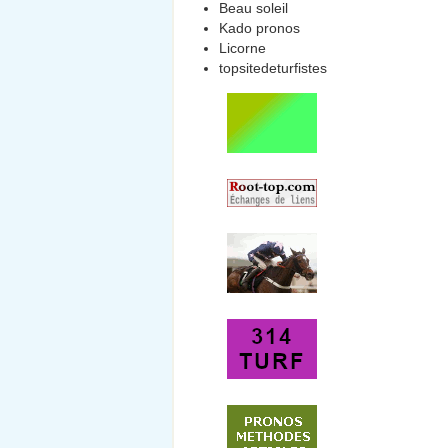
Beau soleil
Kado pronos
Licorne
topsitedeturfistes