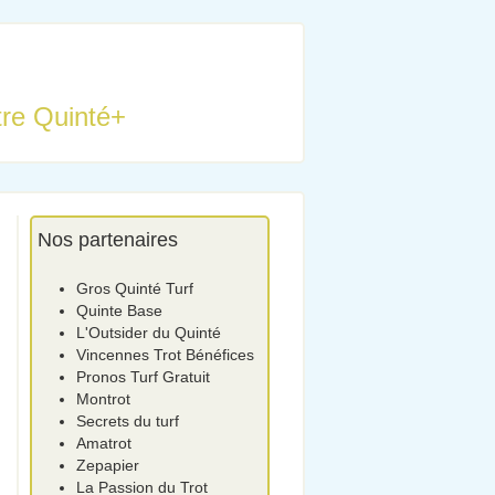
tre Quinté+
Nos partenaires
Gros Quinté Turf
Quinte Base
L'Outsider du Quinté
Vincennes Trot Bénéfices
Pronos Turf Gratuit
Montrot
Secrets du turf
Amatrot
Zepapier
La Passion du Trot