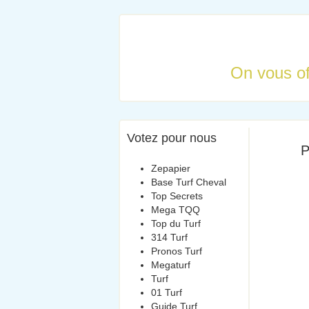
On vous of
Votez pour nous
P
Zepapier
Base Turf Cheval
Top Secrets
Mega TQQ
Top du Turf
314 Turf
Pronos Turf
Megaturf
Turf
01 Turf
Guide Turf