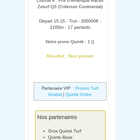
Course 4 : Prix d'Amérique Races
Zeturf Q3 (Critérium Continental)
Départ 15:15 - Trot - 200000€ -
2100m - 17 partants
Notre prono Quinté : 1 ()
Résultat : Non partant
Partenaire VIP :
Pronos Turf
Gratuit
|
Quinté Ordre
Nos partenaires
Gros Quinté Turf
Quinte Base