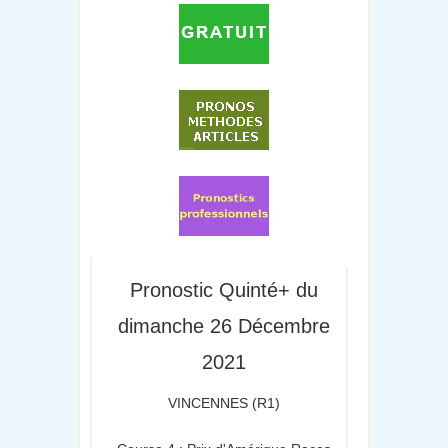
Pronostic Quinté+ du
dimanche 26 Décembre
2021
VINCENNES (R1)