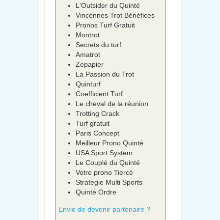
L'Outsider du Quinté
Vincennes Trot Bénéfices
Pronos Turf Gratuit
Montrot
Secrets du turf
Amatrot
Zepapier
La Passion du Trot
Quinturf
Coefficient Turf
Le cheval de la réunion
Trotting Crack
Turf gratuit
Paris Concept
Meilleur Prono Quinté
USA Sport System
Le Couplé du Quinté
Votre prono Tiercé
Strategie Multi Sports
Quinté Ordre
Envie de devenir partenaire ?