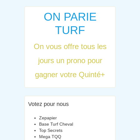
ON PARIE
TURF
On vous offre tous les
jours un prono pour
gagner votre Quinté+
Votez pour nous
Zepapier
Base Turf Cheval
Top Secrets
Mega TQQ