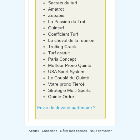
Secrets du turf
Amatrot
Zepapier
La Passion du Trot
Quinturf
Coefficient Turf
Le cheval de la réunion
Trotting Crack
Turf gratuit
Paris Concept
Meilleur Prono Quinté
USA Sport System
Le Couplé du Quinté
Votre prono Tiercé
Strategie Multi Sports
Quinté Ordre
Envie de devenir partenaire ?
Accueil
-
Conditions
-
Gérer mes cookies
-
Nous contacter