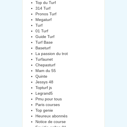
Top du Turf
314 Turf
Pronos Turf
Megaturf
Turf
01 Turf
Guide Turf
Turf Base
Baseturf
La passion du trot
Turfaunet
Chepasturf
Mam du 55
Quinte
Jessys 48
Topturf js
Legrand5
Pmu pour tous
Paris courses
Top genie
Heureux abonnés
Notice de course