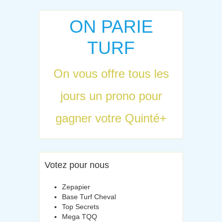
ON PARIE
TURF
On vous offre tous les
jours un prono pour
gagner votre Quinté+
Votez pour nous
Zepapier
Base Turf Cheval
Top Secrets
Mega TQQ