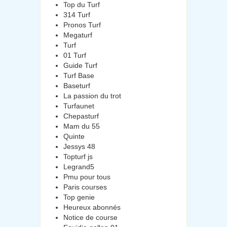
Top du Turf
314 Turf
Pronos Turf
Megaturf
Turf
01 Turf
Guide Turf
Turf Base
Baseturf
La passion du trot
Turfaunet
Chepasturf
Mam du 55
Quinte
Jessys 48
Topturf js
Legrand5
Pmu pour tous
Paris courses
Top genie
Heureux abonnés
Notice de course