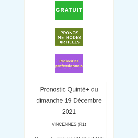
Pronostic Quinté+ du
dimanche 19 Décembre
2021
VINCENNES (R1)