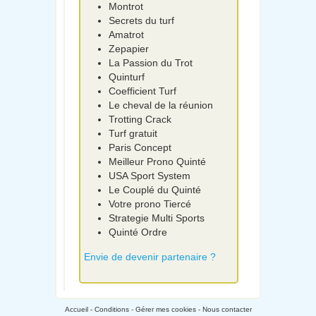
Montrot
Secrets du turf
Amatrot
Zepapier
La Passion du Trot
Quinturf
Coefficient Turf
Le cheval de la réunion
Trotting Crack
Turf gratuit
Paris Concept
Meilleur Prono Quinté
USA Sport System
Le Couplé du Quinté
Votre prono Tiercé
Strategie Multi Sports
Quinté Ordre
Envie de devenir partenaire ?
Accueil
-
Conditions
-
Gérer mes cookies
-
Nous contacter