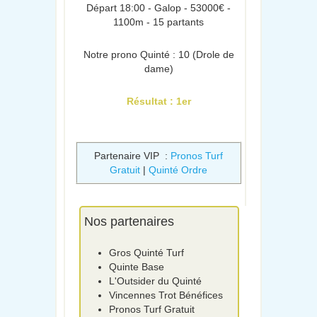
Départ 18:00 - Galop - 53000€ -
1100m - 15 partants
Notre prono Quinté : 10 (Drole de
dame)
Résultat : 1er
Partenaire VIP :
Pronos Turf
Gratuit
|
Quinté Ordre
Nos partenaires
Gros Quinté Turf
Quinte Base
L'Outsider du Quinté
Vincennes Trot Bénéfices
Pronos Turf Gratuit