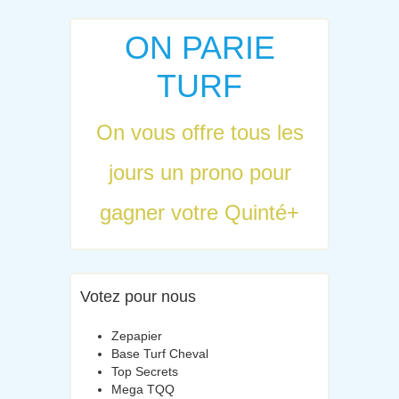
ON PARIE
TURF
On vous offre tous les
jours un prono pour
gagner votre Quinté+
Votez pour nous
Zepapier
Base Turf Cheval
Top Secrets
Mega TQQ