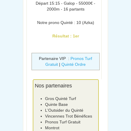
Départ 15:15 - Galop - 55000€ -
2000m - 16 partants
Notre prono Quinté : 10 (Azka)
Résultat : 1er
Partenaire VIP :
Pronos Turf
Gratuit
|
Quinté Ordre
Nos partenaires
Gros Quinté Turf
Quinte Base
L'Outsider du Quinté
Vincennes Trot Bénéfices
Pronos Turf Gratuit
Montrot