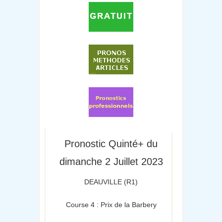
Pronostic Quinté+ du
dimanche 2 Juillet 2023
DEAUVILLE (R1)
Course 4 : Prix de la Barbery