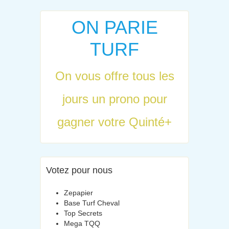
ON PARIE
TURF
On vous offre tous les
jours un prono pour
gagner votre Quinté+
Votez pour nous
Zepapier
Base Turf Cheval
Top Secrets
Mega TQQ