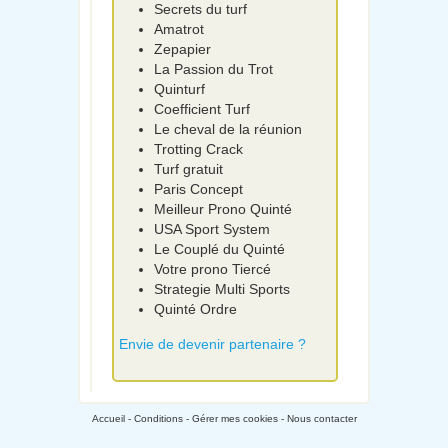
Secrets du turf
Amatrot
Zepapier
La Passion du Trot
Quinturf
Coefficient Turf
Le cheval de la réunion
Trotting Crack
Turf gratuit
Paris Concept
Meilleur Prono Quinté
USA Sport System
Le Couplé du Quinté
Votre prono Tiercé
Strategie Multi Sports
Quinté Ordre
Envie de devenir partenaire ?
Accueil
-
Conditions
-
Gérer mes cookies
-
Nous contacter