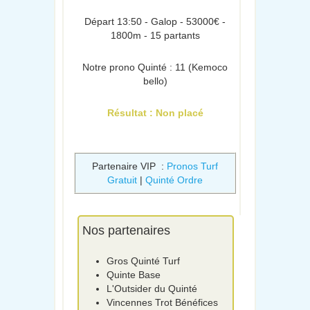
Départ 13:50 - Galop - 53000€ -
1800m - 15 partants
Notre prono Quinté : 11 (Kemoco
bello)
Résultat : Non placé
Partenaire VIP :
Pronos Turf
Gratuit
|
Quinté Ordre
Nos partenaires
Gros Quinté Turf
Quinte Base
L'Outsider du Quinté
Vincennes Trot Bénéfices