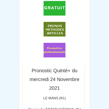
Pronostic Quinté+ du
mercredi 24 Novembre
2021
LE MANS (R1)