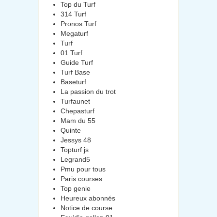
Top du Turf
314 Turf
Pronos Turf
Megaturf
Turf
01 Turf
Guide Turf
Turf Base
Baseturf
La passion du trot
Turfaunet
Chepasturf
Mam du 55
Quinte
Jessys 48
Topturf js
Legrand5
Pmu pour tous
Paris courses
Top genie
Heureux abonnés
Notice de course