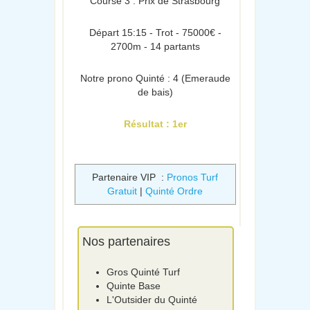
Course 3 : Prix de Strasbourg
Départ 15:15 - Trot - 75000€ -
2700m - 14 partants
Notre prono Quinté : 4 (Emeraude
de bais)
Résultat : 1er
Partenaire VIP :
Pronos Turf
Gratuit
|
Quinté Ordre
Nos partenaires
Gros Quinté Turf
Quinte Base
L'Outsider du Quinté