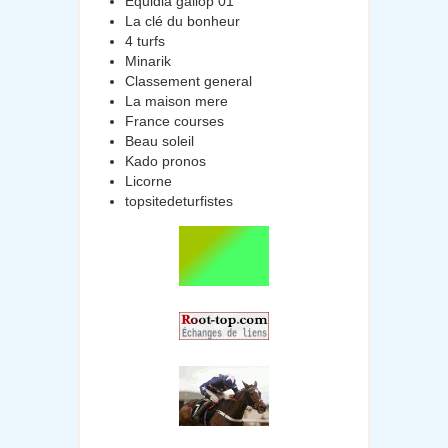
Equidia gallop 01
La clé du bonheur
4 turfs
Minarik
Classement general
La maison mere
France courses
Beau soleil
Kado pronos
Licorne
topsitedeturfistes