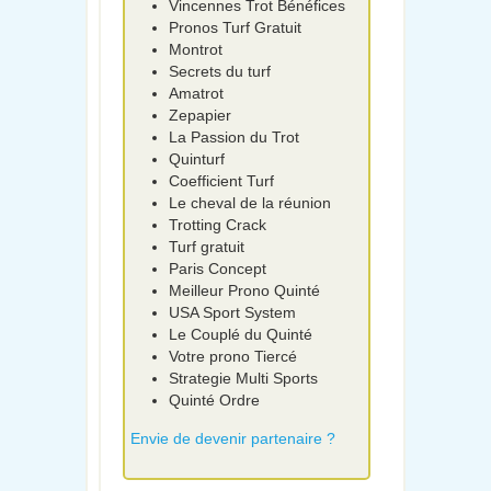
Vincennes Trot Bénéfices
Pronos Turf Gratuit
Montrot
Secrets du turf
Amatrot
Zepapier
La Passion du Trot
Quinturf
Coefficient Turf
Le cheval de la réunion
Trotting Crack
Turf gratuit
Paris Concept
Meilleur Prono Quinté
USA Sport System
Le Couplé du Quinté
Votre prono Tiercé
Strategie Multi Sports
Quinté Ordre
Envie de devenir partenaire ?