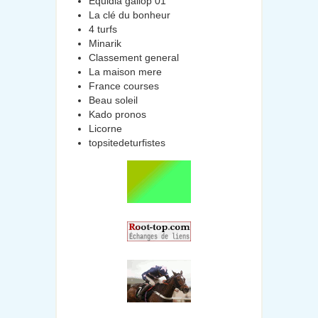
Equidia gallop 01
La clé du bonheur
4 turfs
Minarik
Classement general
La maison mere
France courses
Beau soleil
Kado pronos
Licorne
topsitedeturfistes