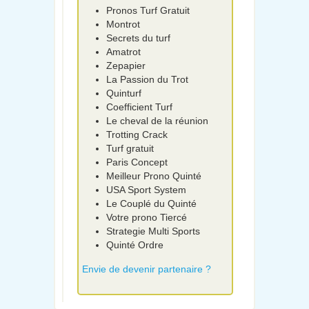
Pronos Turf Gratuit
Montrot
Secrets du turf
Amatrot
Zepapier
La Passion du Trot
Quinturf
Coefficient Turf
Le cheval de la réunion
Trotting Crack
Turf gratuit
Paris Concept
Meilleur Prono Quinté
USA Sport System
Le Couplé du Quinté
Votre prono Tiercé
Strategie Multi Sports
Quinté Ordre
Envie de devenir partenaire ?