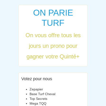
ON PARIE
TURF
On vous offre tous les
jours un prono pour
gagner votre Quinté+
Votez pour nous
Zepapier
Base Turf Cheval
Top Secrets
Mega TQQ