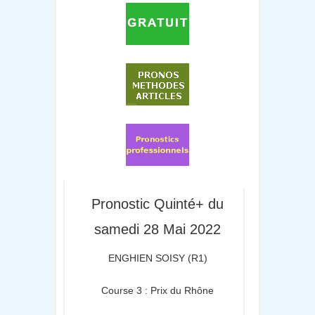
Pronostic Quinté+ du
samedi 28 Mai 2022
ENGHIEN SOISY (R1)
Course 3 : Prix du Rhône