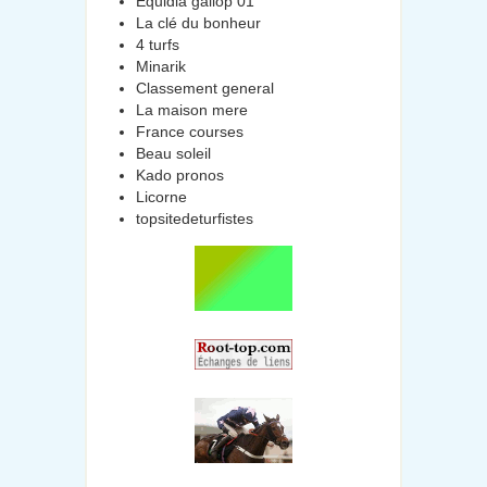
Equidia gallop 01
La clé du bonheur
4 turfs
Minarik
Classement general
La maison mere
France courses
Beau soleil
Kado pronos
Licorne
topsitedeturfistes