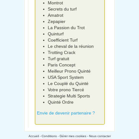
Montrot
Secrets du turf
Amatrot
Zepapier
La Passion du Trot
Quinturf
Coefficient Turf
Le cheval de la réunion
Trotting Crack
Turf gratuit
Paris Concept
Meilleur Prono Quinté
USA Sport System
Le Couplé du Quinté
Votre prono Tiercé
Strategie Multi Sports
Quinté Ordre
Envie de devenir partenaire ?
Accueil
-
Conditions
-
Gérer mes cookies
-
Nous contacter