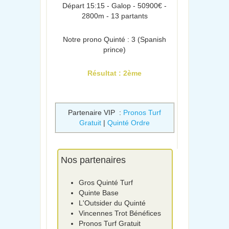
Départ 15:15 - Galop - 50900€ -
2800m - 13 partants
Notre prono Quinté : 3 (Spanish
prince)
Résultat : 2ème
Partenaire VIP :
Pronos Turf
Gratuit
|
Quinté Ordre
Nos partenaires
Gros Quinté Turf
Quinte Base
L'Outsider du Quinté
Vincennes Trot Bénéfices
Pronos Turf Gratuit