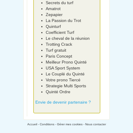
Secrets du turf
Amatrot
Zepapier
La Passion du Trot
Quinturf
Coefficient Turf
Le cheval de la réunion
Trotting Crack
Turf gratuit
Paris Concept
Meilleur Prono Quinté
USA Sport System
Le Couplé du Quinté
Votre prono Tiercé
Strategie Multi Sports
Quinté Ordre
Envie de devenir partenaire ?
Accueil
-
Conditions
-
Gérer mes cookies
-
Nous contacter