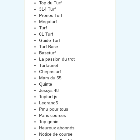
Top du Turf
314 Turf
Pronos Turf
Megaturf
Turf
01 Turf
Guide Turf
Turf Base
Baseturf
La passion du trot
Turfaunet
Chepasturf
Mam du 55
Quinte
Jessys 48
Topturf js
Legrand5
Pmu pour tous
Paris courses
Top genie
Heureux abonnés
Notice de course