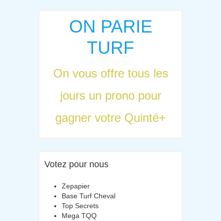
ON PARIE
TURF
On vous offre tous les
jours un prono pour
gagner votre Quinté+
Votez pour nous
Zepapier
Base Turf Cheval
Top Secrets
Mega TQQ