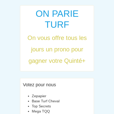
ON PARIE
TURF
On vous offre tous les
jours un prono pour
gagner votre Quinté+
Votez pour nous
Zepapier
Base Turf Cheval
Top Secrets
Mega TQQ