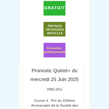
Pronostic Quinté+ du
mercredi 25 Juin 2025
VIRE (R1)
Course 4 : Prix du 150ème
Anniversaire de la Société des