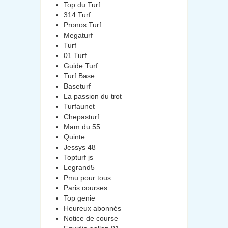
Top du Turf
314 Turf
Pronos Turf
Megaturf
Turf
01 Turf
Guide Turf
Turf Base
Baseturf
La passion du trot
Turfaunet
Chepasturf
Mam du 55
Quinte
Jessys 48
Topturf js
Legrand5
Pmu pour tous
Paris courses
Top genie
Heureux abonnés
Notice de course