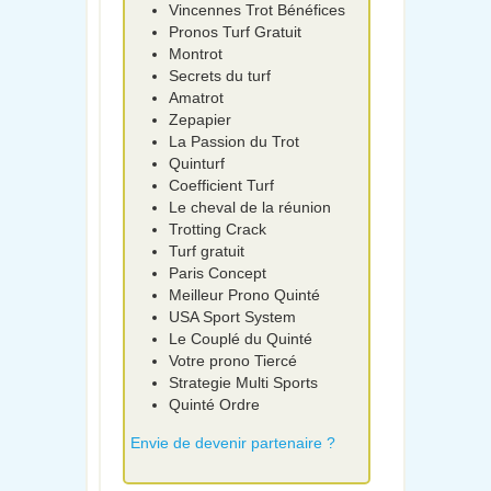
Vincennes Trot Bénéfices
Pronos Turf Gratuit
Montrot
Secrets du turf
Amatrot
Zepapier
La Passion du Trot
Quinturf
Coefficient Turf
Le cheval de la réunion
Trotting Crack
Turf gratuit
Paris Concept
Meilleur Prono Quinté
USA Sport System
Le Couplé du Quinté
Votre prono Tiercé
Strategie Multi Sports
Quinté Ordre
Envie de devenir partenaire ?