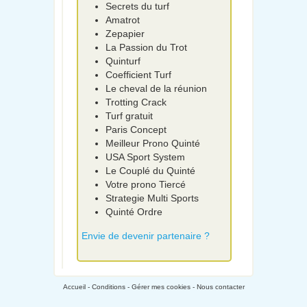
Secrets du turf
Amatrot
Zepapier
La Passion du Trot
Quinturf
Coefficient Turf
Le cheval de la réunion
Trotting Crack
Turf gratuit
Paris Concept
Meilleur Prono Quinté
USA Sport System
Le Couplé du Quinté
Votre prono Tiercé
Strategie Multi Sports
Quinté Ordre
Envie de devenir partenaire ?
Accueil
-
Conditions
-
Gérer mes cookies
-
Nous contacter