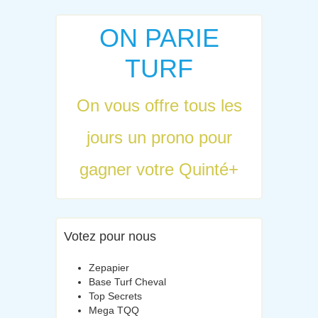
ON PARIE
TURF
On vous offre tous les
jours un prono pour
gagner votre Quinté+
Votez pour nous
Zepapier
Base Turf Cheval
Top Secrets
Mega TQQ