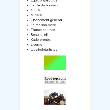
Equidia gallop 01
La clé du bonheur
4 turfs
Minarik
Classement general
La maison mere
France courses
Beau soleil
Kado pronos
Licorne
topsitedeturfistes