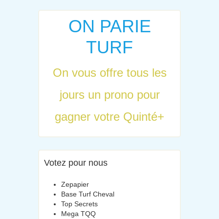
ON PARIE
TURF
On vous offre tous les
jours un prono pour
gagner votre Quinté+
Votez pour nous
Zepapier
Base Turf Cheval
Top Secrets
Mega TQQ