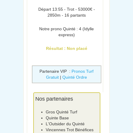
Départ 13:55 - Trot - 53000€ -
2850m - 16 partants
Notre prono Quinté : 4 (Idylle
express)
Résultat : Non placé
Partenaire VIP :
Pronos Turf
Gratuit
|
Quinté Ordre
Nos partenaires
Gros Quinté Turf
Quinte Base
L'Outsider du Quinté
Vincennes Trot Bénéfices