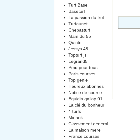
Turf Base
Baseturf
La passion du trot
Turfaunet
Chepasturf
Mam du 55
Quinte
Jessys 48
Topturf js
Legrand5
Pmu pour tous
Paris courses
Top genie
Heureux abonnés
Notice de course
Equidia gallop 01
La clé du bonheur
4 turfs
Minarik
Classement general
La maison mere
France courses