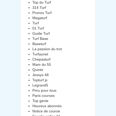
Top du Turf
314 Turf
Pronos Turf
Megaturf
Turf
01 Turf
Guide Turf
Turf Base
Baseturf
La passion du trot
Turfaunet
Chepasturf
Mam du 55
Quinte
Jessys 48
Topturf js
Legrand5
Pmu pour tous
Paris courses
Top genie
Heureux abonnés
Notice de course