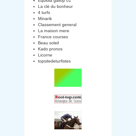
Equidia gallop 01
La clé du bonheur
4 turfs
Minarik
Classement general
La maison mere
France courses
Beau soleil
Kado pronos
Licorne
topsitedeturfistes